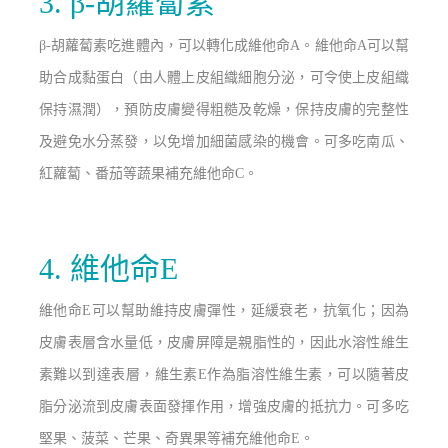
3. β-胡蘿蔔素
吃進體內，
β-胡蘿蔔素
可以轉化成維他命A。維他命A可以幫
助合成黏蛋白（由人體上皮組織細胞分泌，可令使
上皮組織
保持濕潤），
預防
皮膚變得粗糙及乾燥，保持皮膚的完整性
及避免水分蒸發，以免增加細菌感染的機會。
可多吃南瓜、
紅蘿蔔、番茄等蔬果
補充
維他命C
。
4. 維他命E
維他命E可以幫助維持皮膚彈性，延緩衰老，抗氧化；因為
皮膚表層含水量低，皮膚屏障是親脂性的，因此水溶性維生
素難以到達表層，維生素E作為脂溶性維生素，可以隨著皮
脂分泌流到皮膚表面發揮作用，增強皮膚的抵抗力。
可多吃
堅果、
菠菜、
芒果、奇異果
等補充維他命E。