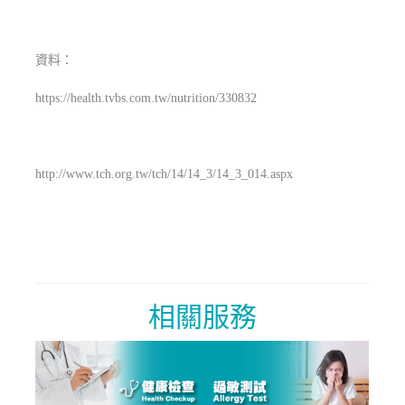
資料：
https://health.tvbs.com.tw/nutrition/330832
http://www.tch.org.tw/tch/14/14_3/14_3_014.aspx
相關服務