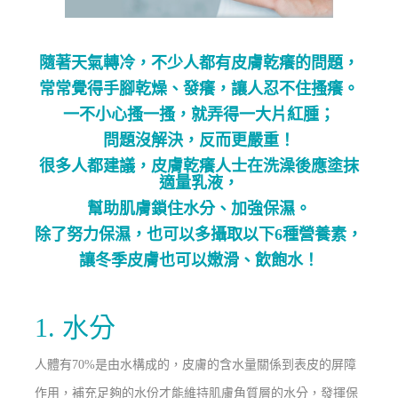
隨著天氣轉冷，不少人都有皮膚乾癢的問題，
常常覺得手腳乾燥、發癢，
讓人忍不住
搔癢。
一不小心
搔一
搔，就
弄得一大片紅腫；
問題沒解決，反而更嚴重！
很多人都建議，
皮膚乾癢人士在洗澡後應塗抹
適量乳液，
幫助肌膚鎖住水分、加強保濕。
除了努力
保濕，也可以多攝取以下
6種營養素，
讓冬季皮膚也可以嫩滑、飲飽水！
1. 水分
人體有70%是由水構成的
，
皮膚的含水量關係到表皮的屏障
作用
，補充足夠的水份才能維持肌膚角質層的水分，發揮保