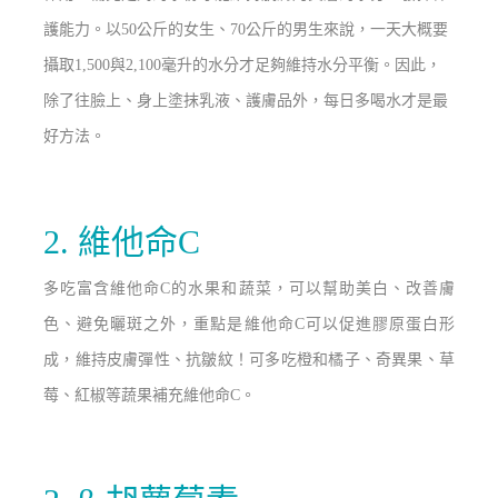
護能力。
以50公斤的女生、70公斤的男生來說，一天大概要
攝取1,500與2,100毫升的水分才足夠維持水分平衡。
因此，
除了往臉上、身上塗抹乳液、護膚品外，每日多喝水才是最
好方法。
2. 維他命C
多吃富含維他命C的
水果和蔬菜
，可以幫助美白、改善膚
色、避免曬斑之外，重點是
維他命C
可以促進膠原蛋白形
成，維持皮膚彈性、抗皺紋！可多吃橙和橘子、奇異果、草
莓、紅椒等蔬果補充維他命C。