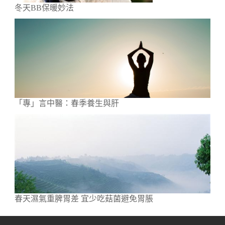
冬天BB保暖妙法
「專」言中醫：春季養生與肝
春天濕氣重脾胃差 宜少吃菇菌避免胃脹