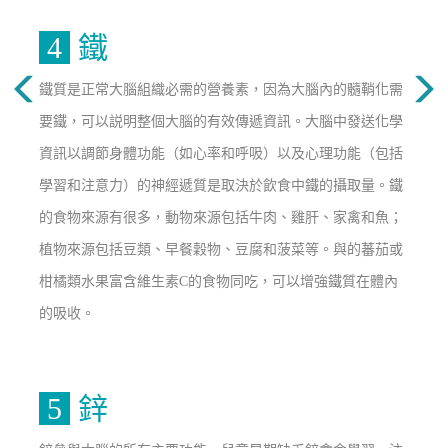
4
鐵
鐵質是正常大腦組織必需的營養素，因為大腦內的髓鞘化需
要鐵，可以説明整個大腦的有效傳遞資訊。大腦中發送化學
資訊以調節身體功能（如心率和呼吸）以及心理功能（包括
學習和注意力）的神經遞質是取決於飲食中鐵的攝取量。鐵
的食物來源有很多，動物來源包括牛肉、雞肝、家禽和魚；
植物來源包括豆類、早餐穀物、豆腐和菠菜等。與的蕃茄或
柑橘類水果富含維生素C的食物同吃，可以增強鐵質在體內
的吸收。
5
鋅