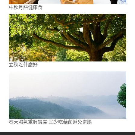
中秋月餅健康食
立秋吃什麼好
春天濕氣重脾胃差 宜少吃菇菌避免胃脹