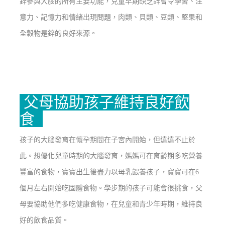
鋅參與大腦的所有主要功能，兒童早期缺乏鋅會令學習、注
意力、記憶力和情緒出現問題，肉類、貝類、豆類、堅果和
全穀物是鋅的良好來源。
父母協助孩子維持良好飲
食
孩子的大腦發育在懷孕期間在子宮內開始，但遠遠不止於
此。想優化兒童時期的大腦發育，媽媽可在育齡期多吃營養
豐富的食物，寶寶出生後盡力以母乳餵養孩子，寶寶可在6
個月左右開始吃固體食物。學步期的孩子可能會很挑食，父
母要協助他們多吃健康食物，在兒童和青少年時期，維持良
好的飲食品質。