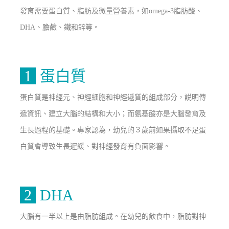
發育需要蛋白質、脂肪及微量營養素，如omega-3脂肪酸、
DHA、膽鹼、鐵和鋅等。
1
蛋白質
蛋白質是神經元、神經細胞和神經遞質的組成部分，説明傳
遞資訊、建立大腦的結構和大小；而氨基酸亦是大腦發育及
生長過程的基礎。專家認為，幼兒的３歲前如果攝取不足蛋
白質會導致生長遲緩、對神經發育有負面影響。
2
DHA
大腦有一半以上是由脂肪組成。在幼兒的飲食中，脂肪對神