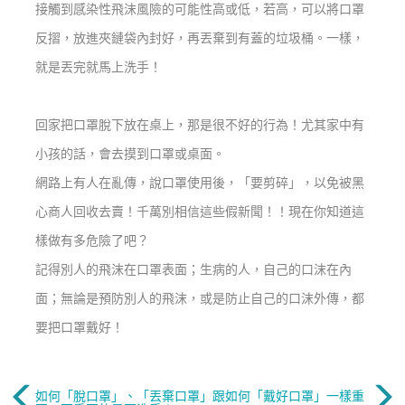
接觸到感染性飛沫風險的可能性高或低，若高，可以將口罩
反摺，放進夾鏈袋內封好，再丟棄到有蓋的垃圾桶。一樣，
就是丟完就馬上洗手！
回家把口罩脫下放在桌上，那是很不好的行為！尤其家中有
小孩的話，會去摸到口罩或桌面。
網路上有人在亂傳，說口罩使用後，「要剪碎」，以免被黑
心商人回收去賣！千萬別相信這些假新聞！！現在你知道這
樣做有多危險了吧？
記得別人的飛沫在口罩表面；生病的人，自己的口沫在內
面；無論是預防別人的飛沫，或是防止自己的口沫外傳，都
要把口罩戴好！
如何「脫口罩」、「丟棄口罩」跟如何「戴好口罩」一樣重