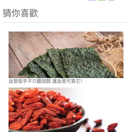
猜你喜歡
血管殺手不只膽固醇 護血管可靠它?