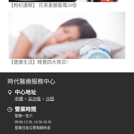
【枸杞護眼】 花青素勝藍莓20倍
【健康生活】睡覺四大禁忌?
時代醫療服務中心
中心地址
中環
•
尖沙咀
•
沙田
營業時間
星期一至六
09:00-13:30, 14:30-18:30
星期日及公眾假期休息