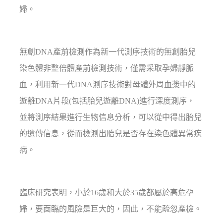
婦。
無創DNA產前檢測作為新一代測序技術的無創胎兒
染色體非整倍體產前檢測技術，僅需采取孕婦靜脈
血，利用新一代DNA測序技術對母體外周血漿中的
遊離DNA片段(包括胎兒遊離DNA)進行深度測序，
並將測序結果進行生物信息分析，可以從中得出胎兒
的遺傳信息，從而檢測出胎兒是否存在染色體異常疾
病。
臨床研究表明，小於16歲和大於35歲都屬於高危孕
婦，要面臨的風險是巨大的，因此，不能疏忽產檢。