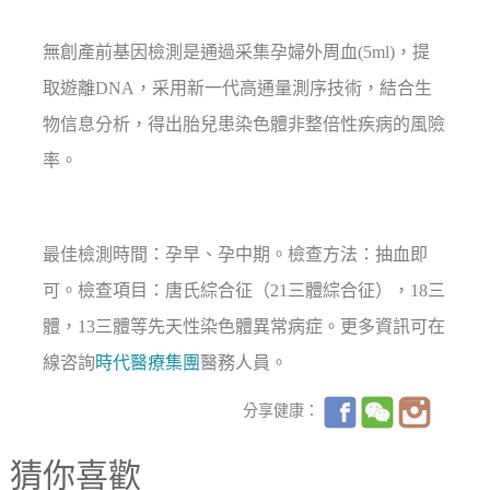
無創產前基因檢測是通過采集孕婦外周血(5ml)，提
取遊離DNA，采用新一代高通量測序技術，結合生
物信息分析，得出胎兒患染色體非整倍性疾病的風險
率。
最佳檢測時間：孕早、孕中期。檢查方法：抽血即
可。檢查項目：唐氏綜合征（21三體綜合征），18三
體，13三體等先天性染色體異常病症。更多資訊可在
線咨詢
時代醫療集團
醫務人員。
分享健康：
猜你喜歡