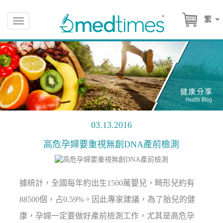
繁
Toggle
navigation
03.13.2016
高危孕婦要重視無創DNA產前檢測
據統計，全國每年約出生1500萬嬰兒，畸形兒約有
88500個，占0.59%。因此專家建議，為了胎兒的健
康，孕婦一定要做好產前檢測工作，尤其是高危孕