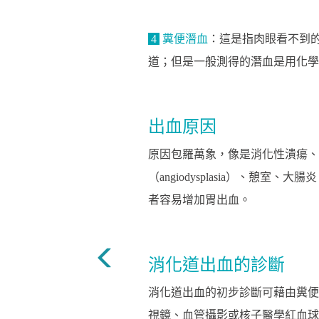
4
糞便潛血
：這是指肉眼看不到
道；但是一般測得的潛血是用化學
出血原因
原因包羅萬象，像是消化性潰瘍、
（angiodysplasia）、
者容易增加胃出血。
消化道出血的診斷
消化道出血的初步診斷可藉由糞便
視鏡、血管攝影或核子醫學紅血