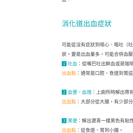
消化道出血症狀
可能從沒有症狀到噁心、嘔吐（吐
狀。要是出血量多，可能合併血壓
1
吐血
：從嘴巴吐出鮮血或是咖
出血點
：通常是口腔、食道到胃這
2
血便、血塊
：上廁所時解出帶
出血點
：大部分從大腸，有少部分
3
黑便
：解出瀝青一樣黑色有粘
出血點
：從食道、胃到小腸。