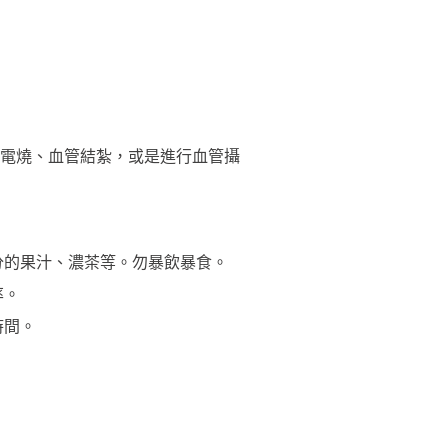
電燒、血管結紮，或是進行血管攝
分的果汁、濃茶等。勿暴飲暴食。
率。
時間。