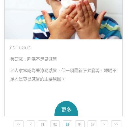
05.11.2015
美研究：睡眠不足易感冒
老人家常認為著涼易感冒，但一項最新研究發現，睡眠不
足才是容易感冒的主要原因。
更多
<<
<
81
82
83
84
85
>
>>