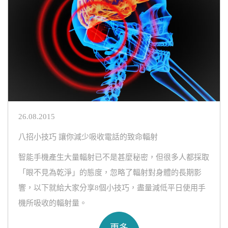
26.08.2015
八招小技巧 讓你減少吸收電話的致命輻射
智能手機產生大量輻射已不是甚麼秘密，但很多人都採取
「眼不見為乾淨」的態度，忽略了輻射對身體的長期影
響，以下就給大家分享8個小技巧，盡量減低平日使用手
機所吸收的輻射量。
更多