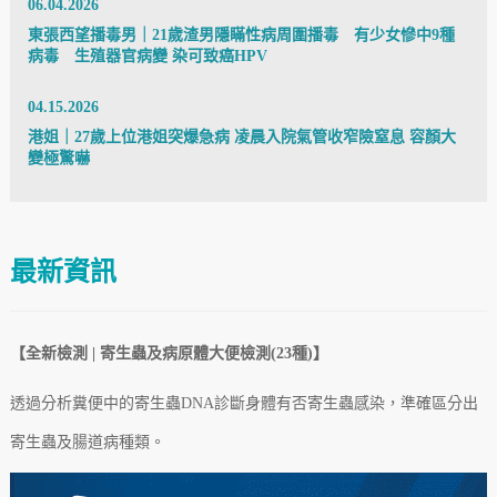
06.04.2026
東張西望播毒男｜21歲渣男隱瞞性病周圍播毒 有少女慘中9種
病毒 生殖器官病變 染可致癌HPV
04.15.2026
港姐｜27歲上位港姐突爆急病 凌晨入院氣管收窄險窒息 容顏大
變極驚嚇
最新資訊
【全新檢測 | 寄生蟲及病原體大便檢測(23種)】
透過分析糞便中的寄生蟲DNA診斷身體有否寄生蟲感染，準確區分出
寄生蟲及腸道病
種類
。