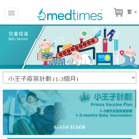
繁
Toggle
navigation
$15230
$13450