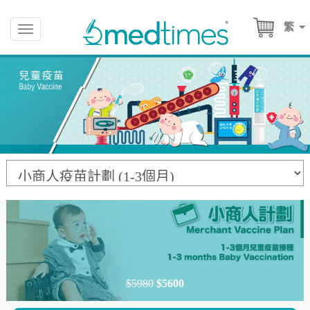
繁
Toggle
navigation
$5980
$5600