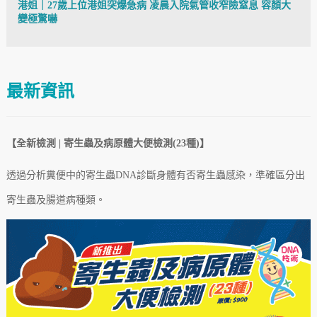
港姐｜27歲上位港姐突爆急病 凌晨入院氣管收窄險窒息 容顏大
變極驚嚇
最新資訊
【全新檢測 | 寄生蟲及病原體大便檢測(23種)】
透過分析糞便中的寄生蟲DNA診斷身體有否寄生蟲感染，準確區分出
寄生蟲及腸道病
種類
。