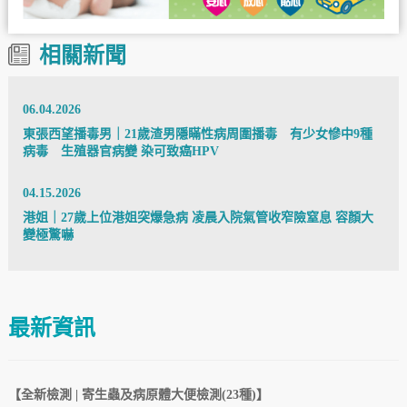
相關新聞
06.04.2026
東張西望播毒男｜21歲渣男隱瞞性病周圍播毒 有少女慘中9種
病毒 生殖器官病變 染可致癌HPV
04.15.2026
港姐｜27歲上位港姐突爆急病 凌晨入院氣管收窄險窒息 容顏大
變極驚嚇
最新資訊
【全新檢測 | 寄生蟲及病原體大便檢測(23種)】