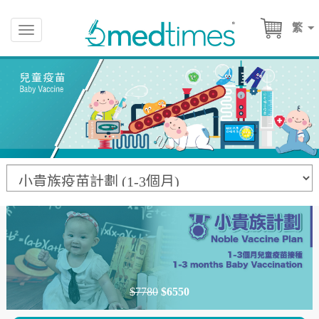
繁
Toggle
navigation
$7780
$6550