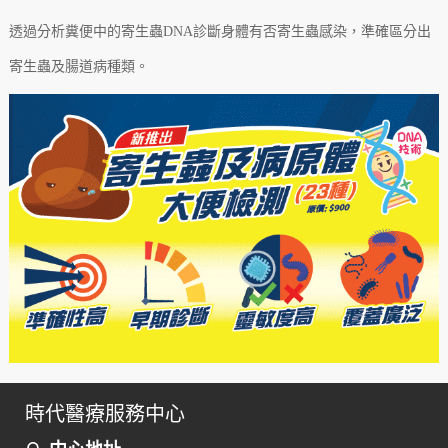
透過分析糞便中的寄生蟲DNA診斷身體有否寄生蟲感染，準確區分出
寄生蟲及腸道病
種類
。
時代醫療服務中心