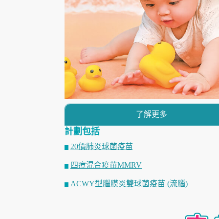
了解更多
計劃包括
20價肺炎球菌疫苗
四痘混合疫苗MMRV
ACWY型腦膜炎雙球菌疫苗 (流腦)