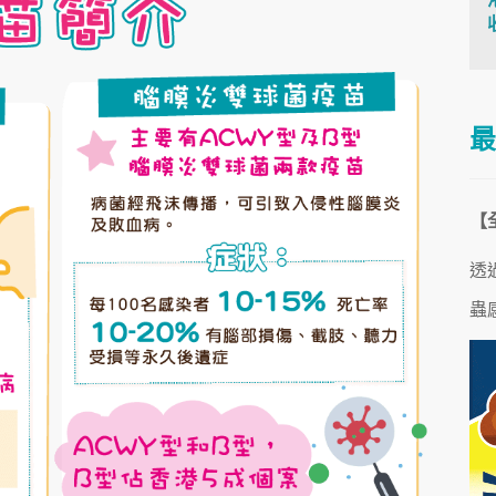
最
【
透
蟲