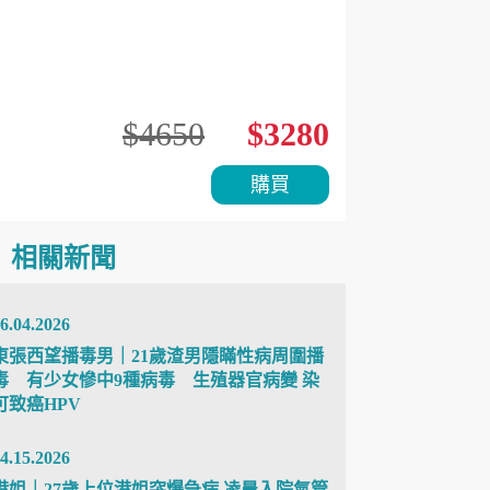
$4650
$3280
購買
相關新聞
6.04.2026
東張西望播毒男｜21歲渣男隱瞞性病周圍播
毒 有少女慘中9種病毒 生殖器官病變 染
可致癌HPV
4.15.2026
港姐｜27歲上位港姐突爆急病 凌晨入院氣管