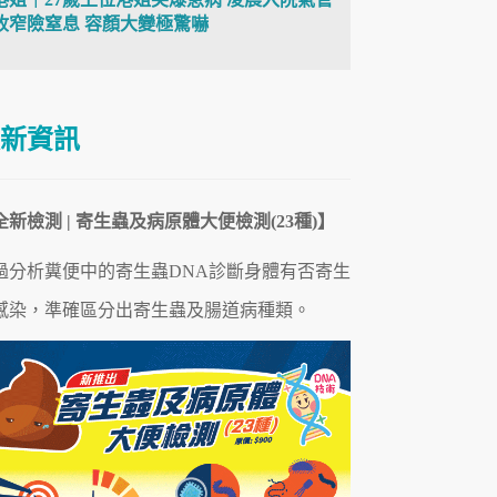
收窄險窒息 容顏大變極驚嚇
新資訊
全新檢測 | 寄生蟲及病原體大便檢測(23種)】
過分析糞便中的寄生蟲DNA診斷身體有否寄生
感染，準確區分出寄生蟲及腸道病
種類
。