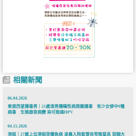
相關新聞
06.04.2026
東張西望播毒男｜21歲渣男隱瞞性病周圍播毒 有少女慘中9種
病毒 生殖器官病變 染可致癌HPV
04.15.2026
港姐｜27歲上位港姐突爆急病 凌晨入院氣管收窄險窒息 容顏大