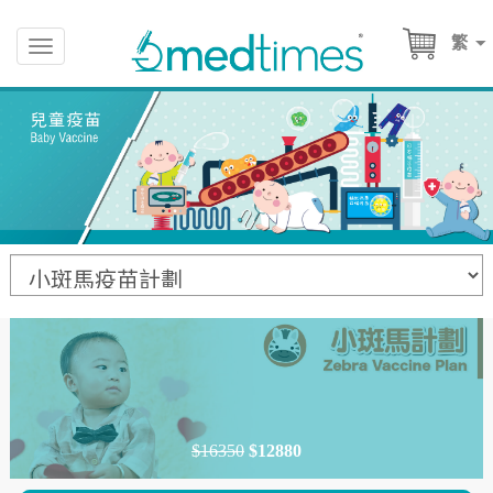
繁
Toggle
navigation
$16350
$12880