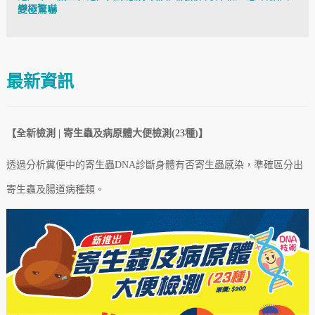
變極驚嚇
最新資訊
【全新檢測 | 寄生蟲及病原體大便檢測(23種)】
透過分析糞便中的寄生蟲DNA診斷身體有否寄生蟲感染，準確區分出
寄生蟲及腸道病
種類
。