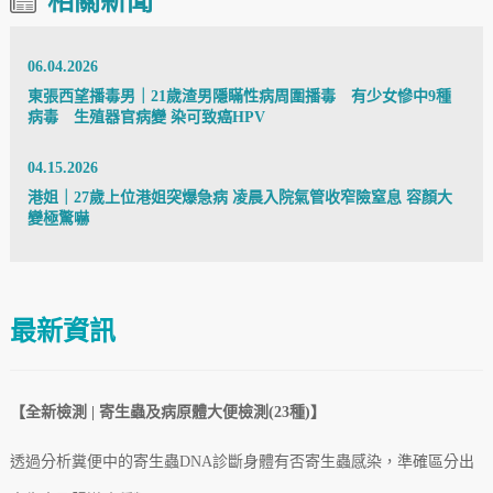
相關新聞
06.04.2026
東張西望播毒男｜21歲渣男隱瞞性病周圍播毒 有少女慘中9種
病毒 生殖器官病變 染可致癌HPV
04.15.2026
港姐｜27歲上位港姐突爆急病 凌晨入院氣管收窄險窒息 容顏大
變極驚嚇
最新資訊
【全新檢測 | 寄生蟲及病原體大便檢測(23種)】
透過分析糞便中的寄生蟲DNA診斷身體有否寄生蟲感染，準確區分出