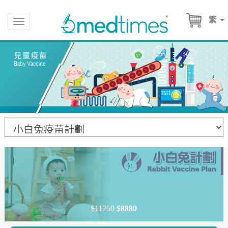
繁
Toggle
navigation
$11750
$8880