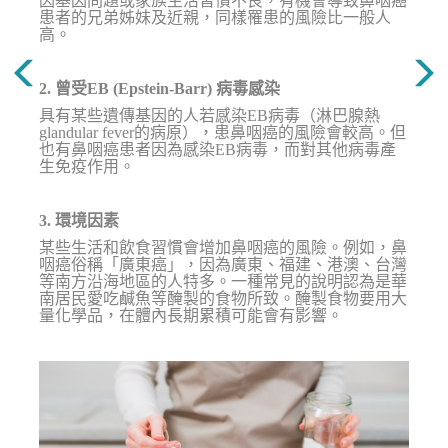
因基因問題或家族生活習慣不良，有機會導致鼻咽癌
患者的兄弟姊妹及近親，同樣罹患的風險比一般人
高。
2. 曾受EB (Epstein-Barr) 病毒感染
具有某些遺傳基因的人若感染EB病毒（淋巴腺熱
glandular fever的病原），患鼻咽癌的風險會較高。但
也有鼻咽癌患者因為感染EB病毒，而對其他病毒產
生免疫作用。
3. 環境因素
某些生活和飲食習慣會增加鼻咽癌的風險。例如，鼻
咽癌俗稱「廣東癌」，因為廣東、福建、港澳、台灣
等南方沿海地區的人特多。一種常見的說明認為是華
南居民愛吃鹹魚等醃製的食物所致。醃製食物要用大
量化學品，在體內長期累積可能會有影響。