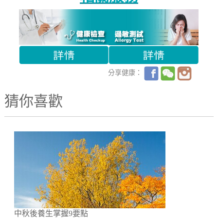
分享健康：
猜你喜歡
中秋後養生掌握9要點