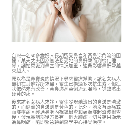
台灣一名50多歲婦人長期遭受鼻塞和黃鼻涕倒流的困
擾，某天丈夫因為無法忍受她的鼻鼾聲而到梳化睡
覺，讓她意識到鼻塞的情況加重，連帶影響鼻鼾聲越
來越大。
原以為是鼻竇炎的情況下尋求醫療幫助。該名女病人
最初在其他診所求醫，醫生已換過多次抗生素，但症
狀依然未有改善，黃鼻涕甚至倒流到喉嚨，導致咳出
硬黃的痰。
後來該名女病人求診，醫生發現她流出的鼻涕是清澈
的，而倒流的鼻涕則是黃色的。此外，她沒有頭痛或
面部疼痛。經過鼻咽內視鏡檢查和頭頸部超聲波檢查
後，發現鼻咽部後方長有一個大腫瘤，切片結果顯示
為鼻咽癌，隨即緊急轉到醫學中心接受治療。