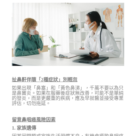
扯鼻鼾伴隨「2種症狀」別輕忽
如果出現「鼻塞」和「黃色鼻涕」，千萬不要以為只
是鼻竇炎。如果在服藥後症狀無改善，可能不是單純
的發炎，而是更嚴重的疾病，應及早就醫並接受專業
評估，切勿拖延。
留意鼻咽癌風險因素
1. 家族遺傳