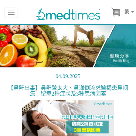
繁
Toggle
navigation
04.09.2025
【鼻鼾出事】鼻鼾聲太大、鼻涕倒流求醫揭患鼻咽
癌！留意2種症狀及3種患病因素