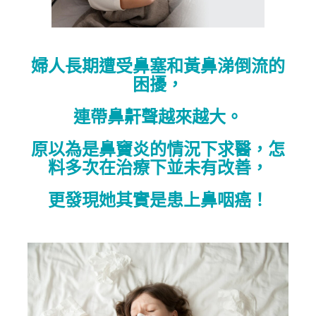
婦人長期遭受鼻塞和黃鼻涕倒流的
困擾，
連帶鼻鼾聲越來越大。
原以為是鼻竇炎的情況下求醫，怎
料多次在治療下並未有改善，
更發現她其實是患上鼻咽癌！