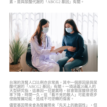
素，是與尿酸代謝的「ABCG2 基因」有關。
台灣的洗腎人口比例亦非常高，其中一個原因是與尿
酸代謝的「ABCG2 基因」有關。一項涵蓋20萬人的
大型研究指，這基因一旦變異時，就會致尿酸排泄效
率下降，時間一久，這「看不見的敵人」可能會逐步
侵蝕腎臟功能，造成不可逆轉的傷害。
儘管基因帶來會為腎臟帶來「先天上的脆弱性」，但