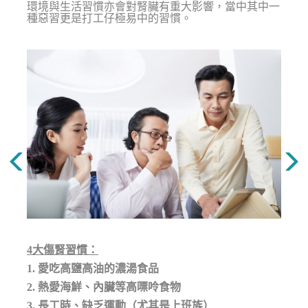
環境與生活習慣亦會對腎臟有重大影響，當中其中一
種惡習更是打工仔極易中的習慣。
4大傷腎習慣：
1. 愛吃高鹽高油的濃湯食品
2. 熱愛海鮮
、
內臟等高嘌呤食物
3. 長工時、缺乏運動（尤其是上班族）