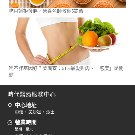
吃月餅拒發胖，營養名師教你5訣竅
吃不胖基因好？美調查：61%最愛雞肉、「態度」是關
鍵
時代醫療服務中心
中心地址
中環
•
尖沙咀
•
沙田
營業時間
星期一至六