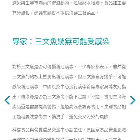
避免與生鮮市場內的流浪動物、垃圾廢水接觸。食品加工要
充分熟化，建議餐廳暫不提供海鮮生食菜品。
專家：三文魚幾無可能受感染
對於三文魚是否可傳播新冠病毒，不少專家都表示，雖然從
三文魚的砧板上檢測出新冠病毒，但三文魚自身幾乎不可能
感染新冠病毒。中國疾控中心流行病學首席專家吳尊友則指
出，傳染源是否為三文魚尚不能下定論，不過，食用生冷海
產品還是需要提高警惕，經過高溫烹調再食用。生鮮食品加
工過程要注意衛生，勤洗手，避免交叉污染的風險。
科信食品與營養信息交流中心副主任、原國家食品安全風險
研究中心副研究員鍾凱接受第一財經採訪時表示，三文魚