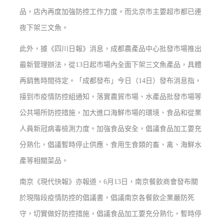
品，店內再度加強防控工作力度。而北京市主要超市都已連
夜下架三文魚。
此外，據《四川日報》消息，成都農產品中心批發市場推出
最新管理辦法，從13日起市場內全面下架三文魚產品，具體
再銷售時間待定。「成都發布」今日（14日）發布消息指，
接到市疫情防控組通知，落實農貿市場、水產品批發市場等
公共場所防控措施，加大進口海鮮市場的環境、食品和從業
人員新冠病毒檢測力度。加強食品安全，倡議食品加工要充
分熟化，倡議暫時停止供應、食用生食類的畜、禽、海鮮水
產等相關菜品。
南京《現代快報》亦報道，6月13日，南京餐飲商會發布關
於現階段疫情防控的倡議書，倡議南京各餐飲企業嚴防死
守，切實做好防控措施，倡議食品加工要充分熟化，暫時停