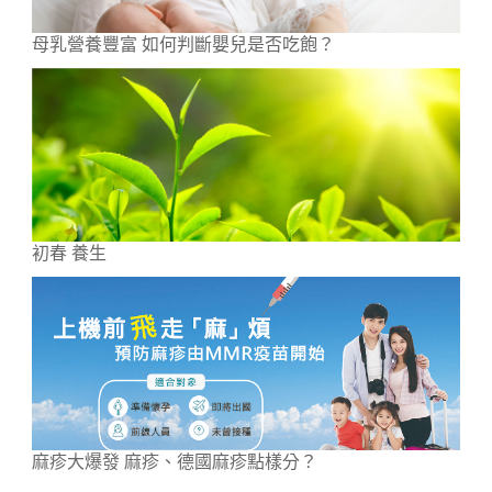
母乳營養豐富 如何判斷嬰兒是否吃飽？
初春 養生
麻疹大爆發 麻疹、德國麻疹點樣分？