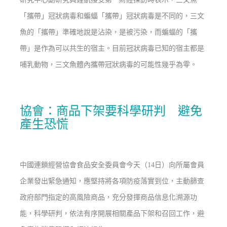
「攜帶」冠狀病毒和蝙蝠「攜帶」冠狀病毒是不同的，三文
魚的「攜帶」準確地說是沾染，是被污染，而蝙蝠的「攜
帶」是作為可以共生的宿主。目前冠狀病毒已知的宿主都是
哺乳動物，三文魚體內攜帶冠狀病毒的可能性幾乎為零。
協會：商品下架要科學研判 避免
產生恐慌
中國連鎖經營協會食品安全委員會今天（14日）向所屬會員
企業發出緊急通知，應堅持將各項防疫落實到位，主動篩查
政府部門指定的高風險商品，充分發揮商品信息化溯源功
能，科學研判，依法有序開展相關產品下架和召回工作，避