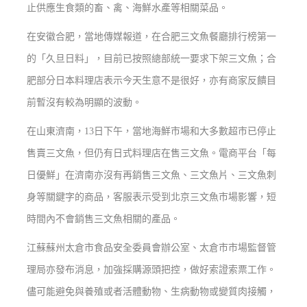
止供應生食類的畜、禽、海鮮水產等相關菜品。
在安徽合肥，當地傳媒報道，在合肥三文魚餐廳排行榜第一
的「久旦日料」，目前已按照總部統一要求下架三文魚；合
肥部分日本料理店表示今天生意不是很好，亦有商家反饋目
前暫沒有較為明顯的波動。
在山東濟南，13日下午，當地海鮮市場和大多數超市已停止
售賣三文魚，但仍有日式料理店在售三文魚。電商平台「每
日優鮮」在濟南亦沒有再銷售三文魚、三文魚片、三文魚刺
身等關鍵字的商品，客服表示受到北京三文魚市場影響，短
時間內不會銷售三文魚相關的產品。
江蘇蘇州太倉市食品安全委員會辦公室、太倉市市場監督管
理局亦發布消息，加強採購源頭把控，做好索證索票工作。
儘可能避免與養殖或者活體動物、生病動物或變質肉接觸，