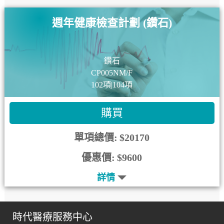
週年健康檢查計劃 (鑽石)
鑽石
CP005NM/F
102項|104項
購買
單項總價:
$20170
優惠價:
$9600
詳情
時代醫療服務中心