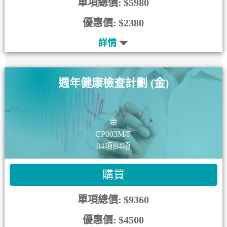
單項總價:
$5980
優惠價:
$2380
詳情
週年健康檢查計劃 (金)
金
CP003M/F
84項|84項
購買
單項總價:
$9360
優惠價:
$4500