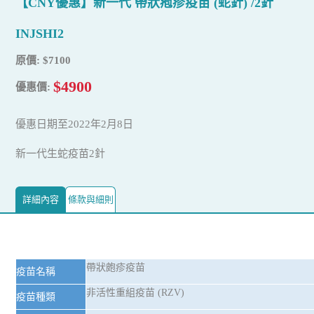
【CNY優惠】新一代 帶狀疱疹疫苗 (蛇針) /2針
INJSHI2
原價: $7100
$4900
優惠價:
優惠日期至2022年2月8日
新一代生蛇疫苗2針
詳細內容
條款與細則
帶狀皰疹疫苗
疫苗名稱
非活性重組疫苗 (RZV)
疫苗種類