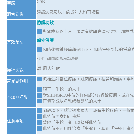
GSK
藥廠
建議50歲及以上的成年人均可接種
適合對象
防護功效
對50歲及以上人士預防有效率高達97.2%，70歲或
額外保護
有效預防
預防後遺神經痛超過85%， 預防生蛇引起的併發症
*至少7.1年持續功效及保護效能
2針肌肉注射
接種次數
包括注射部位疼痛，肌肉疼痛，疲勞和頭痛，平均持
常見副作用
現正「生蛇」的人士
對SHINGRIX疫苗的任何成分有過敏反應，或
不適宜注射
正懷孕或以母乳喂養嬰兒的人士
50歲以下、感染過水痘人士亦有生蛇風險，一般
此疫苗男女均可接種
注意事項
曾經「生蛇」者可以接種此疫苗
此疫苗不可用作治療「生蛇」，現正「生蛇」者