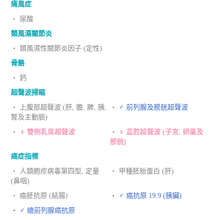
痛風症
‧ 尿酸
類風濕關節炎
‧ 類風濕性關節炎因子 (定性)
骨骼
‧ 鈣
超聲波掃瞄
‧ 上腹部超聲波 (肝, 膽, 脾, 胰,
‧
♂ 前列腺及膀胱超聲波
腎及主動脈)
‧
♀ 雙側乳房超聲波
‧
♀ 盆腔超聲波 (子宮, 卵巢及
膀胱)
癌症指標
‧ 人類皰疹病毒第四型, 定量
‧ 甲種胚胎蛋白 (肝)
(鼻咽)
‧ 癌胚抗原 (結腸)
‧ ♂ 癌抗原 19.9 (胰臟)
‧ ♂ 總前列腺癌抗原