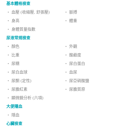
基本體格檢查
‧ 血壓 (收縮壓, 舒張壓)
‧ 脈搏
‧ 身高
‧ 體重
‧ 身體質量指數
尿液常規檢查
‧ 顏色
‧ 外觀
‧ 比重
‧ 酸鹼度
‧ 尿糖
‧ 尿白蛋白
‧ 尿白血球
‧ 血尿
‧ 尿酮 (定性)
‧ 尿亞硝酸鹽
‧ 尿膽紅素
‧ 尿膽質原
‧ 顯微鏡分析 (六項)
大便隱血
‧ 隱血
心臟檢查