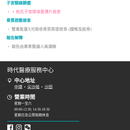
子宮頸癌篩選
‧
♀ 柏氏子宮頸液基薄片檢查
骨質疏鬆檢查
‧ 雙重能量X光吸收骨質密度檢查 (腰椎及股骨)
報告解釋
‧ 報告由專業醫護人員講解
時代醫療服務中心
中心地址
中環
•
尖沙咀
•
沙田
營業時間
星期一至六
09:00-13:30, 14:30-18:30
星期日及公眾假期休息