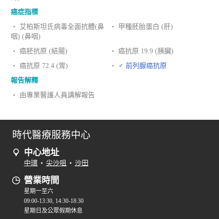
癌症指標
‧ 艾柏斯坦氏病毒全面抗體(鼻
‧ 甲種胚胎蛋白 (肝)
咽) (鼻咽)
‧ 癌胚抗原 (結腸)
‧ 癌抗原 19.9 (胰臟)
‧ 癌抗原 72.4 (胃)
‧
♂ 前列腺癌抗原
報告解釋
‧ 由專業醫護人員講解報告
時代醫療服務中心
中心地址
中環
•
尖沙咀
•
沙田
營業時間
星期一至六
09:00-13:30, 14:30-18:30
星期日及公眾假期休息