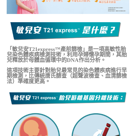
「敏兒安T21express™產前篩檢」是一項
高敏性胎
兒染色體疾病檢測技術
，利用孕婦懷孕期間，其胎
兒釋放於母體血循環中的DNA作出分析。
這項技術主要針對胎兒最常見的染色體疾病進行早
期檢測，比傳統唐氏篩查（超聲波檢查、血清篩檢
法）準確度更高。