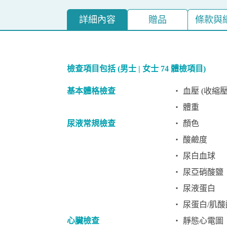
詳細內容
贈品
條款與
檢查項目包括 (男士 | 女士 74 體檢項目)
基本體格檢查
‧ 血壓 (收縮壓
‧ 體重
尿液常規檢查
‧ 顏色
‧ 酸鹼度
‧ 尿白血球
‧ 尿亞硝酸鹽
‧ 尿液蛋白
‧ 尿蛋白/肌
心臟檢查
‧ 靜態心電圖