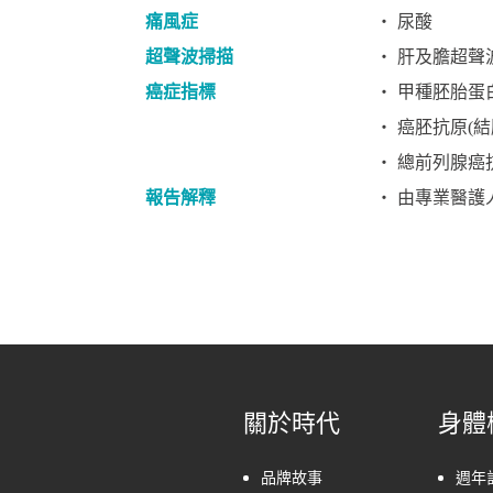
痛風症
‧ 尿酸
超聲波掃描
‧ 肝及膽超聲
癌症指標
‧ 甲種胚胎蛋白
‧ 癌胚抗原(結腸)
‧ 總前列腺癌抗原
報告解釋
‧ 由專業醫護
關於時代
身體
品牌故事
週年