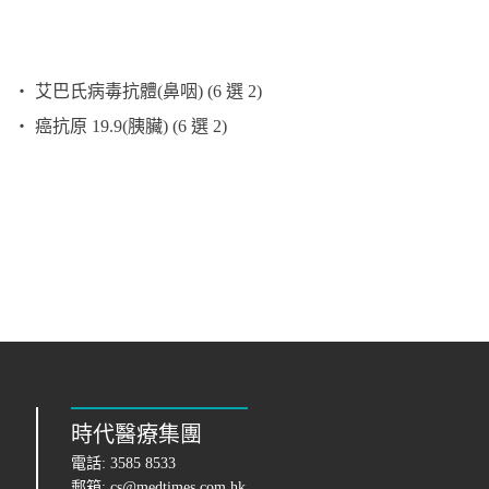
‧ 艾巴氏病毒抗體(鼻咽) (6 選 2)
‧ 癌抗原 19.9(胰臟) (6 選 2)
時代醫療集團
電話:
3585 8533
郵箱:
cs@medtimes.com.hk