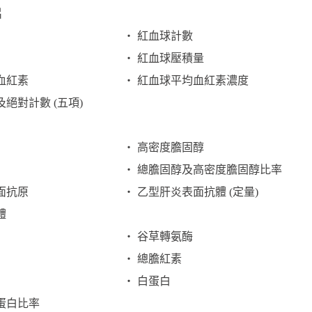
片
‧ 紅血球計數
‧ 紅血球壓積量
血紅素
‧ 紅血球平均血紅素濃度
絕對計數 (五項)
‧ 高密度膽固醇
‧ 總膽固醇及高密度膽固醇比率
面抗原
‧ 乙型肝炎表面抗體 (定量)
體
‧ 谷草轉氨酶
‧ 總膽紅素
‧ 白蛋白
蛋白比率