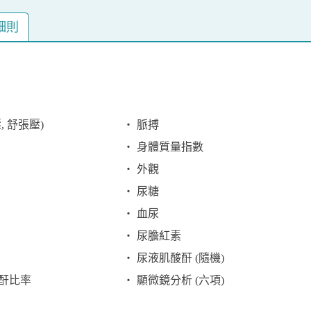
細則
, 舒張壓)
‧ 脈搏
‧ 身體質量指數
‧ 外觀
‧ 尿糖
‧ 血尿
‧ 尿膽紅素
‧ 尿液肌酸酐 (隨機)
酸酐比率
‧ 顯微鏡分析 (六項)