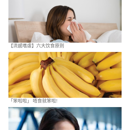
【流感嗜虐】六大饮食原则
「笨啦啦」 唔食就笨啦!