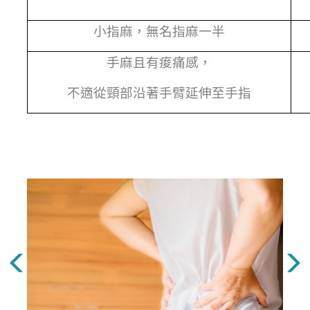
小指麻，無名指麻一半
手麻且有痠痛感，
不適從頸部沿著手臂延伸至手指