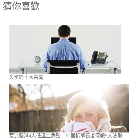
猜你喜歡
久坐的十大害處
寒流襲港4人低溫症危殆 中醫拆解長者保暖5大法則