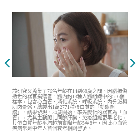
該研究又蒐集了76名年齡在14到68歲之間、因腦損傷
逝世的器官捐贈者，體內約13種人體組織中的516個
樣本，包含心血管、消化系統、呼吸系統、內分泌與
肌肉骨骼，繪製出1萬2771種蛋白質的「動態圖
譜」，結果發現，30歲開始，率先變化的器官為「血
管」，尤其主動脈比同齡肝臟、免疫組織更早老化，
其蛋白質年齡平均超前實際年齡5至8年，因此心血管
疾病常是中年人首個衰老相關警號。