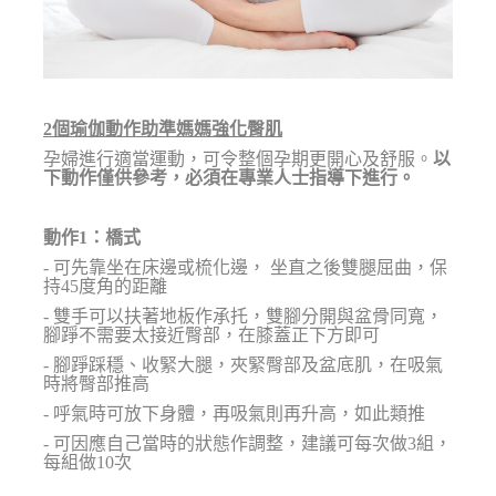
2個瑜伽動作助準媽媽強化臀肌
孕婦進行適當運動，可令整個孕期更開心及舒服。
以
下動作僅供參考，必須在專業人士指導下進行。
動作1：橋式
- 可先靠坐在床邊或梳化邊， 坐直之後雙腿屈曲，保
持45度角的距離
- 雙手可以扶著地板作承托，雙腳分開與盆骨同寬，
腳踭不需要太接近臀部，在膝蓋正下方即可
- 腳踭踩穩、收緊大腿，夾緊臀部及盆底肌，在吸氣
時將臀部推高
- 呼氣時可放下身體，再吸氣則再升高，如此類推
- 可因應自己當時的狀態作調整，建議可每次做3組，
每組做10次