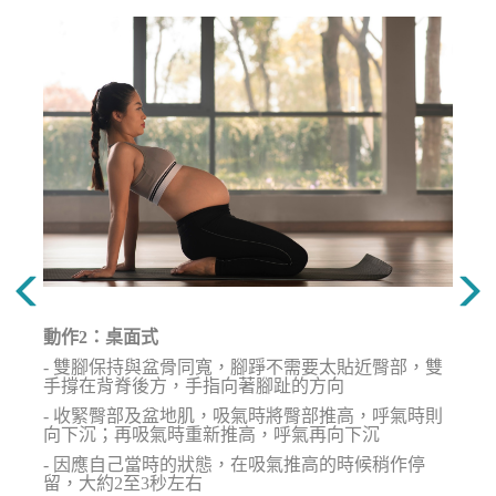
動作2：桌面式
- 雙腳保持與盆骨同寬，腳踭不需要太貼近臀部，雙
手撐在背脊後方，手指向著腳趾的方向
- 收緊臀部及盆地肌，吸氣時將臀部推高，呼氣時則
向下沉；再吸氣時重新推高，呼氣再向下沉
- 因應自己當時的狀態，在吸氣推高的時候稍作停
留，大約2至3秒左右