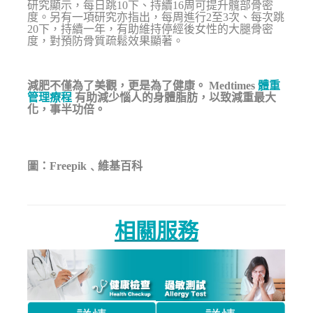
研究顯示，每日跳10下、持續16周可提升髖部骨密
度。另有一項研究亦指出，每周進行2至3次、每次跳
20下，持續一年，有助維持停經後女性的大腿骨密
度，對預防骨質疏鬆效果顯著。
減肥不僅為了美觀，更是為了健康。
Medtimes
體重
管理療程
有助減少惱人的身體脂肪，以致減重最大
化，事半功倍。
圖：Freepik﹑維基百科
相關服務