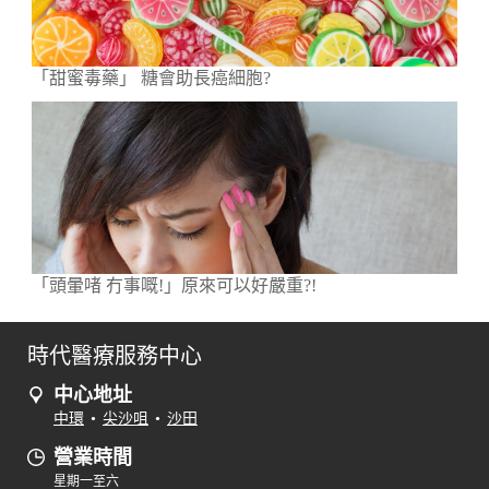
「甜蜜毒藥」 糖會助長癌細胞?
「頭暈啫 冇事嘅!」原來可以好嚴重?!
時代醫療服務中心
中心地址
中環
•
尖沙咀
•
沙田
營業時間
星期一至六