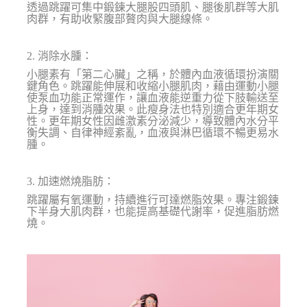
透過跳躍可集中鍛鍊大腿股四頭肌、腿後肌群等大肌
肉群，有助收緊腹部贅肉與大腿線條。
2. 消除水腫：
小腿素有「第二心臟」之稱，於體內血液循環扮演關
鍵角色。跳躍能伸展和收縮小腿肌肉，藉由運動小腿
使泵血功能正常運作，讓血液能逆重力從下肢輸送至
上身，達到消腫效果。此瘦身法也特別適合更年期女
性。更年期女性因雌激素分泌減少，導致體內水分平
衡失調、自律神經紊亂，血液與淋巴循環不暢更易水
腫。
3. 加速燃燒脂肪：
跳躍屬有氧運動，持續進行可達燃脂效果。專注鍛鍊
下半身大肌肉群，也能提高基礎代謝率，促進脂肪燃
燒。