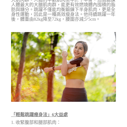
人體最大的大腿肌肉群，能更有效燃燒體內囤積的脂
肪與糖分。跳躍不僅能均衡鍛鍊下半身肌肉，更是全
身性運動，因此是一種高效瘦身法。他持續跳躍一年
後，體重由82kg降至72kg，腰圍亦減少5cm。
「輕鬆跳躍瘦身法」6大益處
1. 收緊腹部和腿部肌肉：