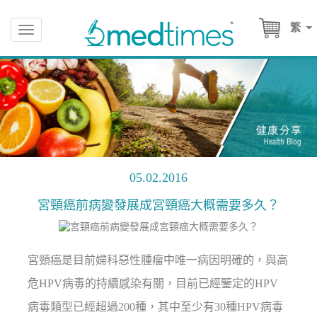
繁
Toggle
navigation
05.02.2016
宮頸癌前病變發展成宮頸癌大概需要多久？
宮頸癌是目前婦科惡性腫瘤中唯一病因明確的，與高
危HPV病毒的持續感染有關，目前已經鑒定的HPV
病毒類型已經超過200種，其中至少有30種HPV病毒