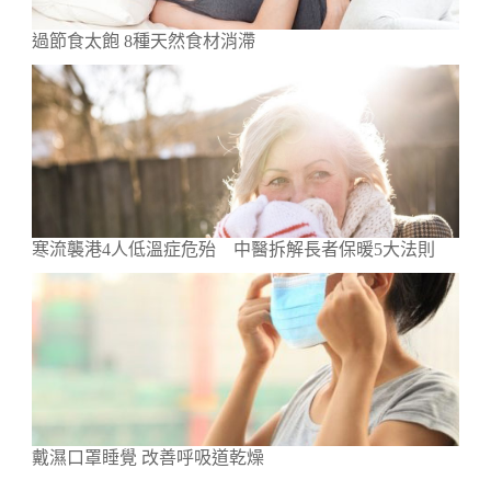
過節食太飽 8種天然食材消滯
寒流襲港4人低溫症危殆 中醫拆解長者保暖5大法則
戴濕口罩睡覺 改善呼吸道乾燥