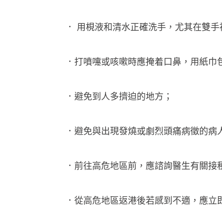
． 用梘液和清水正確洗手，尤其在雙
．打噴嚏或咳嗽時應掩着口鼻，用紙巾
．避免到人多擠迫的地方；
．避免與出現發燒或劇烈頭痛病徵的病
．前往高危地區前，應諮詢醫生有關接
．從高危地區返港後若感到不適，應立