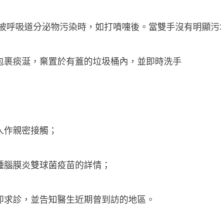
手被呼吸道分泌物污染時，如打噴嚏後。當雙手沒有明顯
包裹痰涎，棄置於有蓋的垃圾桶內，並即時洗手
人作親密接觸；
種腦膜炎雙球菌疫苗的詳情；
即求診，並告知醫生近期曾到訪的地區。