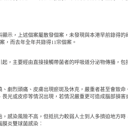
料顯示，上述個案屬散發個案，未發現與本港早前錄得的
案，而去年全年共錄得
11
宗個案。
引起，主要經由直接接觸帶菌者的呼吸道分泌物傳播，包
燒、劇烈頭痛、皮膚出現瘀斑及休克，嚴重者甚至會致命
、畏光或皮疹等情況出現，若情況嚴重更可造成腦部損害
點，感染風險不高，但抵抗力較弱人士到人多擠迫地方時
腦膜炎雙球菌感染︰