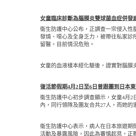
女童臨床診斷為腦膜炎雙球菌血症併發
衞生防護中心公布，正調查一宗侵入性
發燒、噁心及全身乏力，被帶往私家診
留醫，目前情況危殆。
女童的血液樣本經化驗後，證實對腦膜
復活節假期
4
月
2
日至
6
日曾跟團到日本東
衞生防護中心初步調查顯示，女童
4
月
2
內，同行領隊及團友合共
27
人，而她的
衞生防護中心表示，病人在日本旅遊期
活動及暴露風險，因此為審慎起見，正