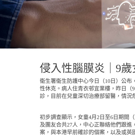
侵入性腦膜炎｜9歲
衞生署衞生防護中心今日（
10
日）公布
性休克。病人住青衣邨宜業樓，昨日（
9
診，目前在兒童深切治療部留醫，情況
初步調查顯示，女童
4
月
2
日至
6
日期間（
及團友合共
27
人，中心正聯絡他們跟進
案，與本港早前確診的個案，以及或英