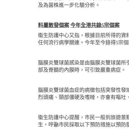
及為菌株進一步化驗分析。
料屬散發個案
今年全港共錄
5
宗個案
衞生防護中心又指，根據目前所得的資
任何流行病學關連。今年至今錄得
5
宗個
腦膜炎雙球菌感染是由腦膜炎雙球菌所
部及脊髓的內膜時，可引致嚴重病症。
腦膜炎雙球菌血症的病徵包括突發性發
烈頭痛、頸部僵硬及嗜睡，亦會有嘔吐
衞生防護中心提醒，市民一般到旅遊景
生，呼籲市民採取以下預防措施以預防