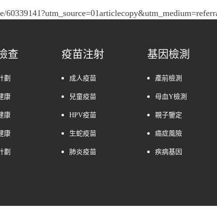
e/60339141?utm_source=01articlecopy&utm_medium=referr
檢查
疫苗注射
基因檢測
計劃
成人疫苗
產前檢測
健康
兒童疫苗
母血Y檢測
健康
HPV疫苗
親子鑒定
健康
生蛇疫苗
癌症風險
計劃
肺炎疫苗
疾病基因