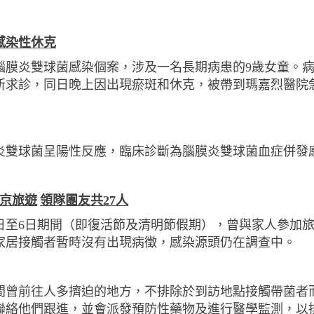
感染性休克
腦膜炎雙球菌感染個案，涉及一名長期病患的
9
歲女童。
所求診，同日晚上因出現瘀斑和休克，被帶到瑪嘉烈醫院
炎雙球菌呈陽性反應，臨床診斷為腦膜炎雙球菌血症併發
京旅遊
領隊團友共
27
人
日至
6
日期間（即復活節及清明節假期），曾與家人參加
家居接觸者暫時沒有出現病徵，感染源頭仍在調查中。
間曾前往人多擠迫的地方，不排除於到訪地點接觸帶菌者
聯絡他們跟進，並會派發預防性藥物及進行醫學監測，以