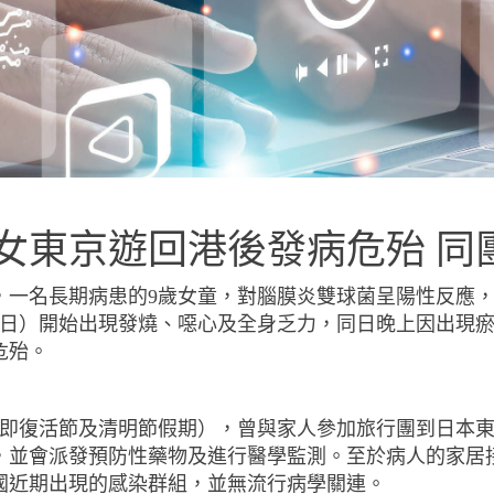
女東京遊回港後發病危殆 同
，一名長期病患的
9
歲女童，對腦膜炎雙球菌呈陽性反應
日）開始出現發燒、噁心及全身乏力，同日晚上因出現
危殆。
即復活節及清明節假期），曾與家人參加旅行團到日本
，並會派發預防性藥物及進行醫學監測。至於病人的家居
國近期出現的感染群組，並無流行病學關連。