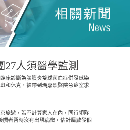
團27人須醫學監測
，臨床診斷為腦膜炎雙球菌血症併發感染
瘀斑和休克，被帶到瑪嘉烈醫院急症室求
東京旅遊，若不計算家人在內，同行領隊
接觸者暫時沒有出現病徵，估計屬散發個