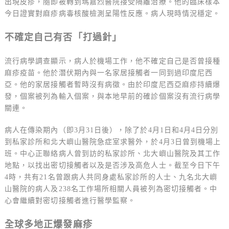
出現皮疹，隨即被轉到瑪嘉烈醫院接受隔離治療。他的臨床樣本
今日證實對麻疹病毒核酸檢測呈陽性反應。病人現時情況穩定。
不確定自己有否「打過針」
流行病學調查顯示，病人於機場工作，他不確定自己是否曾接種
麻疹疫苗。他於潛伏期內與一名家居接觸者一同到過印度尼西
亞。他的家居接觸者暫時沒有病徵。由於印度尼西亞麻疹持續爆
發，個案被列為輸入個案，與本地早前的確診個案沒有流行病學
關連。
病人在傳染期內（即3月31日後），除了於4月1日和4月4日分別
到私家診所和北大嶼山醫院急症室求醫外，於4月3日曾到機場上
班。中心正聯絡病人曾到訪的私家診所、北大嶼山醫院及其工作
地點，以找出密切接觸者以及是否涉及高危人士。截至今日下午
4時，共有21名曾跟病人共同身處私家診所的人士、九名北大嶼
山醫院的病人及238名工作場所相關人員被列為密切接觸者。中
心會繼續對密切接觸者進行醫學監察。
全球多地正爆發麻疹