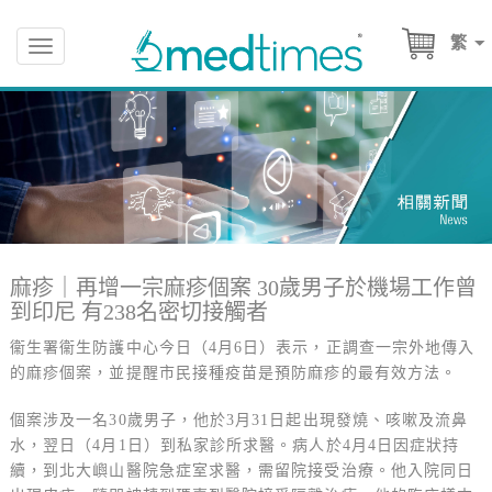
繁
Toggle
navigation
麻疹｜再增一宗麻疹個案 30歲男子於機場工作曾
到印尼 有238名密切接觸者
衞生署衞生防護中心今日（4月6日）表示，正調查一宗外地傳入
的麻疹個案，並提醒市民接種疫苗是預防麻疹的最有效方法。
個案涉及一名30歲男子，他於3月31日起出現發燒、咳嗽及流鼻
水，翌日（4月1日）到私家診所求醫。病人於4月4日因症狀持
續，到北大嶼山醫院急症室求醫，需留院接受治療。他入院同日