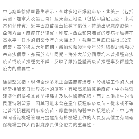
中心總監徐樂堅醫生表示，全球多地正爆發麻疹，北美洲（包括
美國、加拿大及墨西哥）及東南亞地區（包括印度尼西亞、柬埔
寨和菲律賓）近年因疫苗覆蓋接種率偏低，持續出現麻疹疫情。
亞洲方面，麻疹在菲律賓、印度尼西亞和柬埔寨的發病率維持在
高水平，日本的個案今年亦大幅上升，截至三月底已錄得152宗
個案，高於過去六年同期。新加坡和澳洲今年分別錄得24宗和87
宗麻疹個案，亦高於去年同期。海外大部分個案均未曾接種麻疹
疫苗或疫苗接種史不詳，反映了維持整體高疫苗接種率及群體免
疫力的重要性。
徐樂堅又指，現時全球多地正面臨麻疹爆發，於機場工作的人員
經常接觸來自世界各地的旅客，有較高風險感染麻疹。中心強烈
建議他們檢視其疫苗接種史及以往醫療紀錄。而非本港出生的市
民應特別留意，因其可能未曾在童年接種麻疹疫苗。從未或不確
定曾否接種兩劑麻疹疫苗，應盡快諮詢醫生以接種疫苗。中心會
聯同香港機場管理局提醒所有於機場工作的人員及其僱主有關確
保機場工作人員對麻疹具備免疫力的重要性。