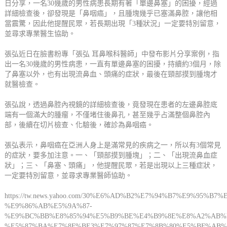
日分享，一名30幾歲的男性病患長期有著「單邊鼻塞」的困擾，經過
詳細檢查後，卻發現是「鼻咽癌」，且腫塊幾乎已塞滿鼻腔，讓他相
當震驚，因此他提醒民眾，若長期出現「3種狀況」一定要特別留意，
並尋求專業醫生協助。
張弘近日在臉書粉專「張弘 耳鼻喉科醫師」中發布影片分享案例，指
出一名30幾歲的男性病患，一直有單邊鼻塞的困擾，持續約3個月，除
了鼻塞以外，也有出現流鼻血、頭痛的症狀，最後在頸部摸到腫塊才
就醫檢查。
張弘說，透過鼻腔內視鏡的詳細檢查後，竟發現在患者的左邊鼻腔底
端有一個滿大的腫瘤，不僅堵住後鼻孔，甚至幾乎占滿整個鼻腔內
部，後續在切片檢查、化驗後，確診為鼻咽癌。
張弘表示，鼻咽癌在亞洲人身上是滿常見的疾病之一，所以有3個常見
的症狀，要多加注意。一、「頸部摸到腫塊」；二、「出現流鼻血症
狀」；三、「鼻塞、頭痛」，他提醒民眾，若是出現以上三種症狀，
一定要特別留意，並尋求專業醫師協助。
https://tw.news.yahoo.com/30%E6%AD%B2%E7%94%B7%E9%9
%E9%86%AB%E5%9A%87-
%E9%BC%BB%E8%85%94%E5%B9%BE%E4%B9%8E%E8%A2%AB%
%E5%87%BA%E7%8F%BE3%E7%97%87%E7%8B%80%E5%BF%AB%