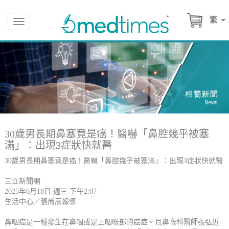
繁
Toggle
navigation
30歲男長期鼻塞竟是癌！醫嚇「鼻腔幾乎被塞
滿」：出現3症狀快就醫
30歲男長期鼻塞竟是癌！醫嚇「鼻腔幾乎被塞滿」：出現3症狀快就醫
三立新聞網
2025年6月18日 週三 下午2:07
生活中心／張尚辰報導
鼻咽癌是一種發生在鼻咽或是上咽喉部的癌症。耳鼻喉科醫師張弘近