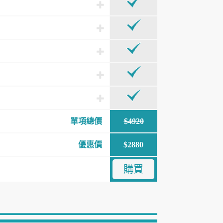
單項總價
$4920
優惠價
$2880
購買