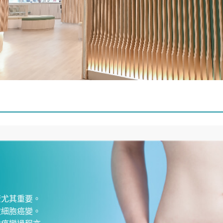
康尤其重要。
致細胞癌變。