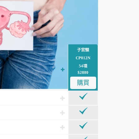
子宮頸
CP012N
54項
$2880
購買