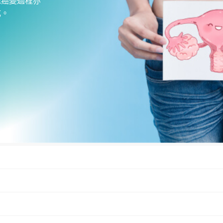
胞癌變過程亦
成。