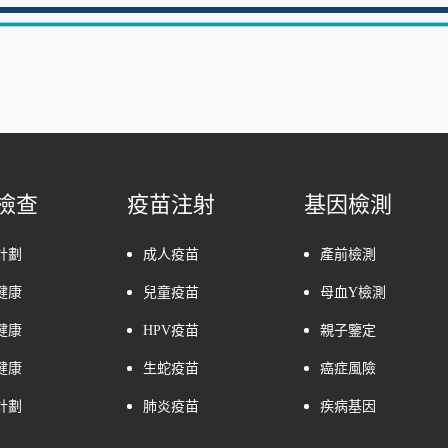
檢查
疫苗注射
基因檢測
計劃
成人疫苗
產前檢測
健康
兒童疫苗
母血Y檢測
健康
HPV疫苗
親子鑒定
健康
生蛇疫苗
癌症風險
計劃
肺炎疫苗
疾病基因