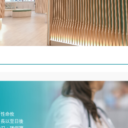
「性命攸
生長以至日後