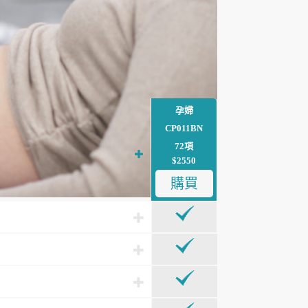
孕婦
CP011BN
72項
$2550
購買