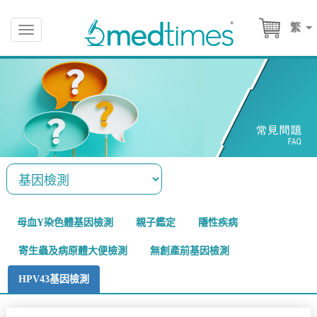
繁
Toggle
navigation
母血Y染色體基因檢測
親子鑑定
隱性疾病
寄生蟲及病原體大便檢測
無創產前基因檢測
HPV43基因檢測