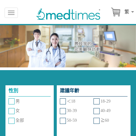
繁
Toggle
navigation
性別
建議年齡
男
＜18
18-29
女
30-39
40-49
全部
50-59
≧60