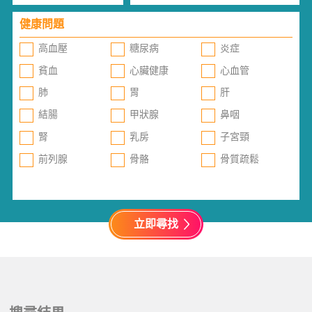
健康問題
高血壓
糖尿病
炎症
貧血
心臟健康
心血管
肺
胃
肝
結腸
甲狀腺
鼻咽
腎
乳房
子宮頸
前列腺
骨骼
骨質疏鬆
立即尋找