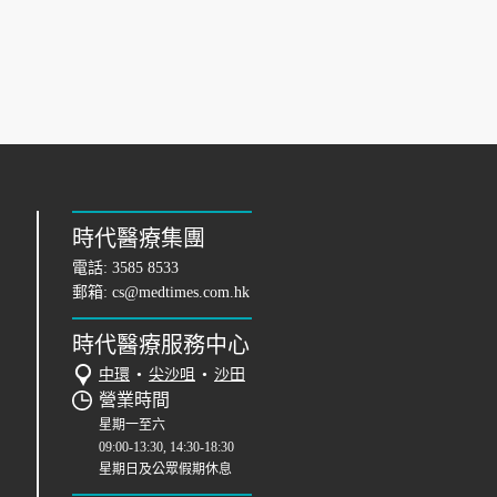
時代醫療集團
電話:
3585 8533
郵箱:
cs@medtimes.com.hk
時代醫療服務中心
中環
•
尖沙咀
•
沙田
營業時間
星期一至六
09:00-13:30, 14:30-18:30
星期日及公眾假期休息