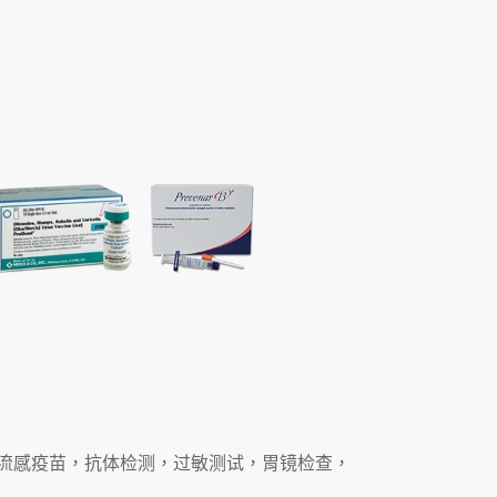
，流感疫苗，抗体检测，过敏测试，胃镜检查，