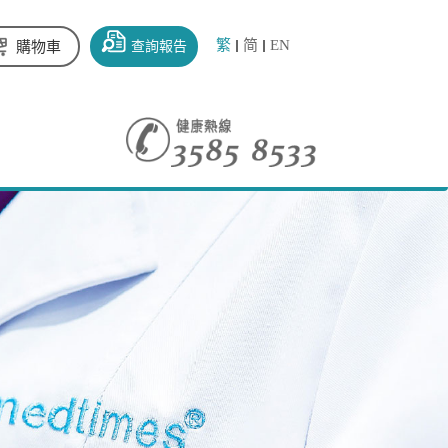
繁
简
EN
查詢報告
購物車