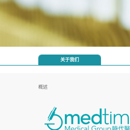
关于我们
概述