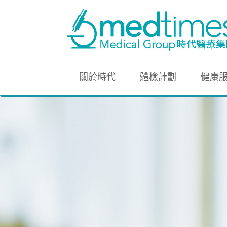
關於時代
體檢計劃
健康