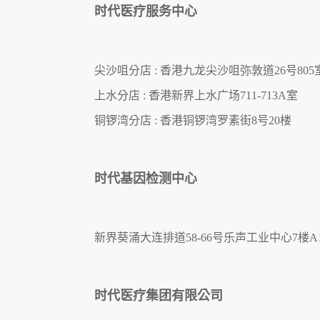
时代医疗服务中心
尖沙咀分店 : 香港九龙尖沙咀弥敦道26号805
上水分店 : 香港新界上水广场711-713A室
铜锣湾分店 : 香港铜锣湾罗素街8号20楼
时代基因检测中心
新界葵涌大连排道58-66号乐声工业中心7楼A1, 
时代医疗集团有限公司