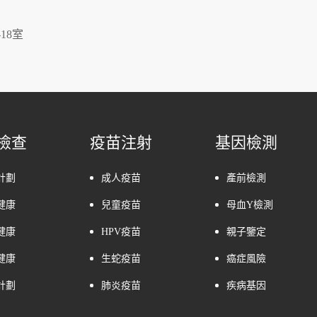
18室
檢查
疫苗注射
基因檢測
計劃
成人疫苗
產前檢測
健康
兒童疫苗
母血Y檢測
健康
HPV疫苗
親子鑒定
健康
生蛇疫苗
癌症風險
計劃
肺炎疫苗
疾病基因