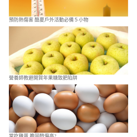
預防熱傷害 酷夏戶外活動必備５小物
營養師教避開賀年果糖致肥陷阱
常吃雞蛋 膽固醇偏高?