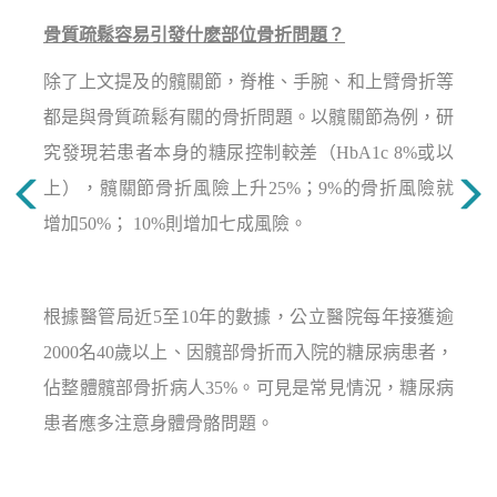
骨質疏鬆容易引發什麽部位骨折問題？
除了上文提及的髖關節，脊椎、手腕、和上臂骨折等
都是與骨質疏鬆有關的骨折問題。以髖關節為例，研
究發現若患者本身的糖尿控制較差（HbA1c 8%或以
上），髖關節骨折風險上升25%；9%的骨折風險就
增加50%； 10%則增加七成風險。
根據醫管局近5至10年的數據，公立醫院每年接獲逾
2000名40歲以上、因髖部骨折而入院的糖尿病患者，
佔整體髖部骨折病人35%。可見是常見情況，糖尿病
患者應多注意身體骨骼問題。