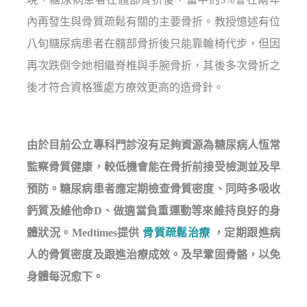
內再發生與骨質疏鬆有關的主要骨折。教授憶述有位
八旬糖尿病患者在髖部骨折後只能靠輪椅代步，但因
再次跌倒令她相繼脊椎與手腕骨折，其後多次骨折之
後才符合資格獲處方療效更高的造骨針。
由於目前公立專科門診沒有足夠資源為糖尿病人恆常
監察骨質健康，較低機會能在骨折前接受檢測並及早
預防。糖尿病患者應定期檢查骨質密度、同時多吸收
鈣質及維他命D、做適當負重運動等來維持良好的身
體狀況。Medtimes提供
骨質疏鬆治療
，定期跟進病
人的骨質密度及跟進治療成效。及早鞏固骨骼，以免
身體每況愈下。