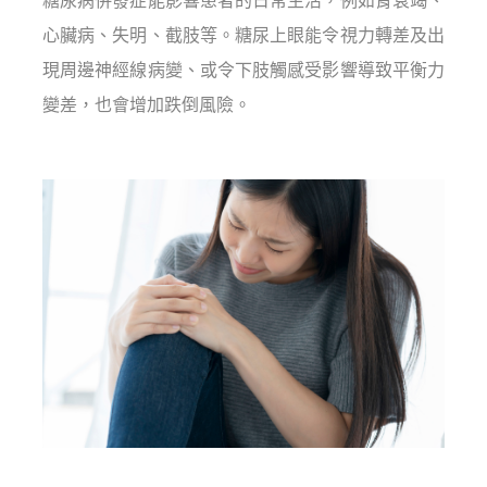
糖尿病併發症能影響患者的日常生活，例如腎衰竭、
心臟病、失明、截肢等。糖尿上眼能令視力轉差及出
現周邊神經線病變、或令下肢觸感受影響導致平衡力
變差，也會增加跌倒風險。