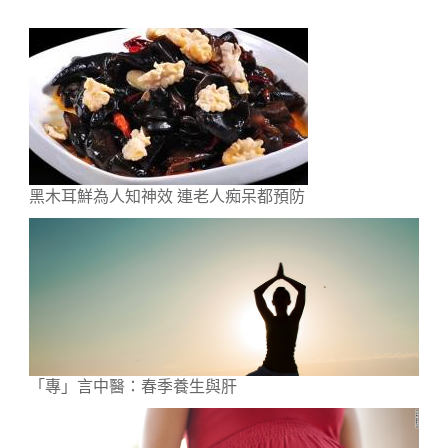
黑木耳鮮為人知神效 連老人痴呆都預防
「專」言中醫：春季養生與肝