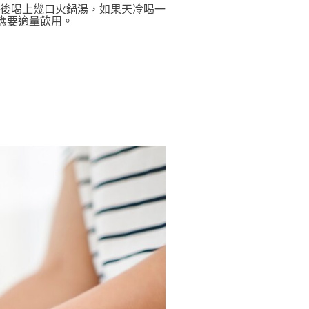
後喝上幾口火鍋湯，如果天冷喝一
此應要適量飲用。