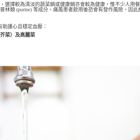
，選擇較為清淡的蔬菜鍋或健康鍋亦會較為健康，惟不少人用餐
林類 (purine) 等成分，痛風患者飲用後恐會有發作風險，因
有助護心且穩定血壓：
、芥菜）及高麗菜