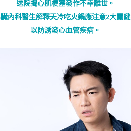
送院揭心肌梗塞發作不幸離世。
心臟內科醫生解釋天冷吃火鍋應注意2大關鍵
以防誘發心血管疾病。