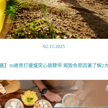
02.11.2025
塞】30歲男打邊爐突心跳驟停 揭致命原因兼了解2