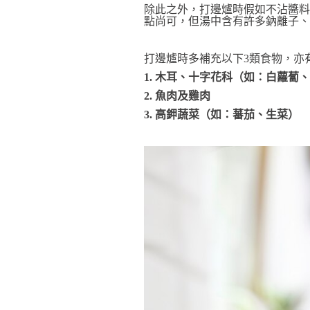
除此之外，打邊爐時假如不沾醬料
點尚可，但湯中含有許多鈉離子、普
打邊爐時多補充以下3類食物，亦
1. 木耳、十字花科（如：白蘿蔔
2. 魚肉及雞肉
3. 高鉀蔬菜（如：蕃茄、生菜）