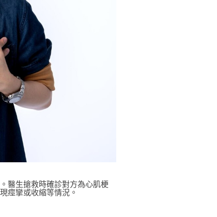
治。醫生搶救時確診對方為心肌梗
現痙攣或收縮等情況。