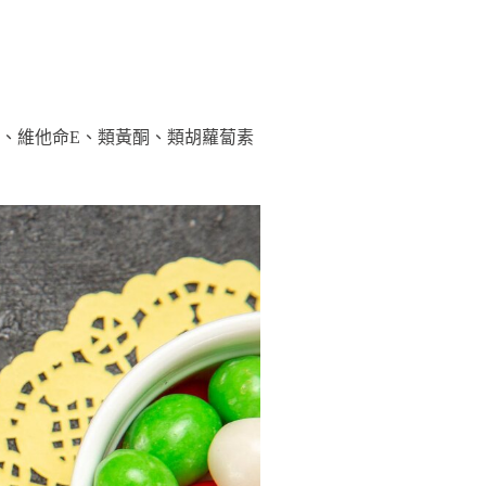
、維他命E、類黃酮、類胡蘿蔔素