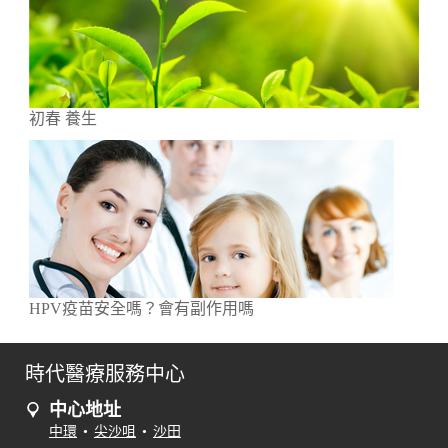
初春 養生
HPV疫苗安全嗎？會有副作用嗎
時代醫療服務中心
中心地址
中環
•
尖沙咀
•
沙田