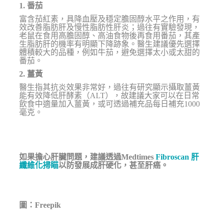
1. 番茄
富含茄紅素，具降血壓及穩定膽固醇水平之作用，有
效改善脂肪肝及慢性脂肪性肝炎；過往有實驗發現，
老鼠在食用高膽固醇、高油食物後再食用番茄，其產
生脂肪肝的機率有明顯下降跡象。醫生建議優先選擇
體積較大的品種，例如牛茄，避免選擇太小或太甜的
番茄。
2. 薑黃
醫生指其抗炎效果非常好，過往有研究顯示攝取薑黃
能有效降低肝酵素（ALT），故建議大家可以在日常
飲食中適量加入薑黃，或可透過補充品每日補充1000
毫克。
如果擔心肝臟問題，建議透過
Medtimes
Fibroscan 肝
纖維化掃瞄
以防發展成肝硬化，甚至肝癌。
圖：Freepik