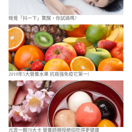
睡覺「抖一下」驚醒，你試過嗎?
2019年5大營養水果 抗癌強免疫它第一!
元宵一顆70大卡 營養師親授絶招吃得更健康