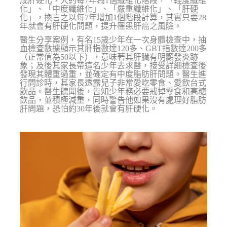
成肝硬化，大約每7年為1個纖維化階段，「輕度纖維
化」、「中度纖維化」、「嚴重纖維化」、「肝硬
化」，換言之以每7年增加1個階段計算，其實只要28
年就會有肝硬化問題，提升罹患肝癌之風險。
醫生分享案例，有名15歲少年在一次身體檢查中，抽
血檢查數據顯示其肝指數達120多、GBT指數達200多
（正常值為50以下），意味著其肝臟有明顯發炎跡
象；及後其家長帶這名少年去求醫，接受詳細檢查後
發現其體重過重，並確定有中度脂肪肝問題。醫生進
行問診時，其家長透露兒子非常愛吃零食、愛飲台式
飲品。醫生聽聞後，告知少年務必要戒掉零食和高糖
飲品，並積極減重，同時警告他如果沒有處理好脂肪
肝問題，恐怕約30年後就會有肝硬化。