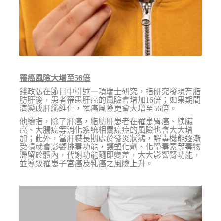
罹癌風險大增至56倍
錢政弘在節目中引述一項瑞士研究，指研究發現有脂
肪肝後，患者罹患肝癌的風險會增加16倍；如果期間
演變成肝纖維化，罹癌風險更會大增至56倍。
他續指，除了肝癌，脂肪肝患者在罹患胃癌、胰臟
癌、大腸癌等消化系統相關癌症的風險也會大大增
加；此外，當肝臟長期處於發炎狀態，解毒機能逐漸
受損就會影響排毒功能，讓塑化劑、化學毒素等毒物
滯留於體內，代謝功能隨即變差，大大影響腎功能，
並導致罹患子宮癌及乳癌之風險上升。