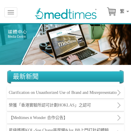
繁
Toggle
navigation
最新新聞
Clarification on Unauthorized Use of Brand and Misrepresentation
榮獲「香港實驗所認可計劃HOKLAS」之認可
【MedtimesｘWonder 合作公告】
星級媽媽KOL-Sue Chang張厚耀&Jax BB上門打針初體驗