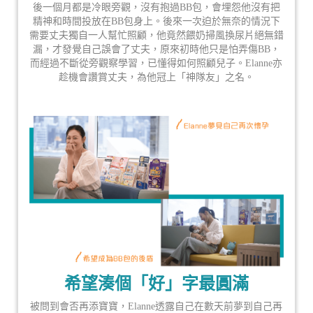
後一個月都是冷眼旁觀，沒有抱過BB包，會埋怨他沒有把
精神和時間投放在BB包身上。後來一次迫於無奈的情況下
需要丈夫獨自一人幫忙照顧，他竟然餵奶掃風換尿片絕無錯
漏，才發覺自己誤會了丈夫，原來初時他只是怕弄傷BB，
而經過不斷從旁觀察學習，已懂得如何照顧兒子。Elanne亦
趁機會讚賞丈夫，為他冠上「神隊友」之名。
希望湊個「好」字最圓滿
被問到會否再添寶寶，Elanne透露自己在數天前夢到自己再