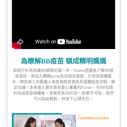
為瞭解BB疫苗 頓成精明媽媽
知道打針為保護BB健康的第一步，Elanne透露為了解BB疫
苗資訊，有加入媽媽group及向朋友取經；於疫苗接種當
天，她亦再三向醫護人員查詢疫苗資訊及接種疫苗流程，做
足功課。本來進入醫生房前憂心重重的Elanne，在BB包順
利完成疫苗接種後，發覺原來BB打針一點都不可怕，竟然
可以如此輕鬆，終放下心頭大石。