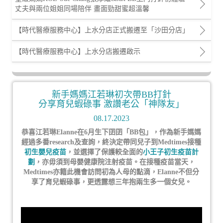
丈夫與兩位姐姐同場陪伴 畫面勁甜蜜超溫馨
【時代醫療服務中心】上水分店正式搬遷至「沙田分店」
【時代醫療服務中心】上水分店搬遷啟示
新手媽媽江若琳初次帶BB打針
分享育兒蝦碌事 激讚老公「神隊友」
08.17.2023
恭喜江若琳Elanne在6月生下囝囝「BB包」，作為新手媽媽
經過多番research及查詢，終決定帶同兒子到Medtimes接種
初生嬰兒疫苗
，並選擇了保護較全面的
小王子初生疫苗計
劃
，亦毋須到母嬰健康院注射疫苗。在接種疫苗當天，
Medtimes亦籍此機會訪問初為人母的點滴，Elanne不但分
享了育兒蝦碌事，更透露想三年抱兩生多一個女兒。