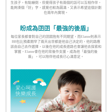
生孩子，有點嚇倒，但覺得孩子有兩個的話可以互相作伴，
能夠湊個「好」字，感覺也較為圓滿，又表示希望這個計劃
在兩年內實現。
盼成為囝囝「最強的後盾」
每位家長都會對自己的囝囡抱有不同期望，而Elanne則表示
BB包比預產期早了兩天出世都是他自己決定的，他的路應
該由自己去作選擇，以後在他的成長道路也會讓他去探索和
掌握，Elanne會在他的背後作支援，成為他「最強的後
盾」，可以陪伴他成長已心滿意足。