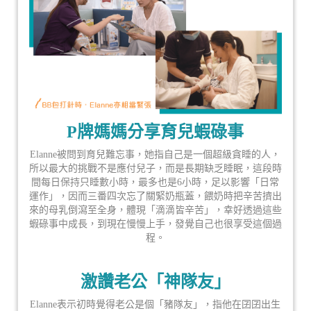
P牌媽媽分享育兒蝦碌事
Elanne被問到育兒難忘事，她指自己是一個超級貪睡的人，
所以最大的挑戰不是應付兒子，而是長期缺乏睡眠，這段時
間每日保持只睡數小時，最多也是6小時，足以影響「日常
運作」，因而三番四次忘了關緊奶瓶蓋，餵奶時把辛苦擠出
來的母乳倒瀉至全身，體現「滴滴皆辛苦」，幸好透過這些
蝦碌事中成長，到現在慢慢上手，發覺自己也很享受這個過
程。
激讚老公「神隊友」
Elanne表示初時覺得老公是個「豬隊友」，指他在囝囝出生