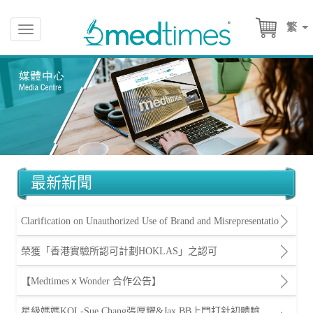
繁
Toggle
navigation
最新新聞
Clarification on Unauthorized Use of Brand and Misrepresentation
榮獲「香港實驗所認可計劃HOKLAS」之認可
【MedtimesｘWonder 合作公告】
星級媽媽KOL-Sue Chang張厚耀&Jax BB上門打針初體驗