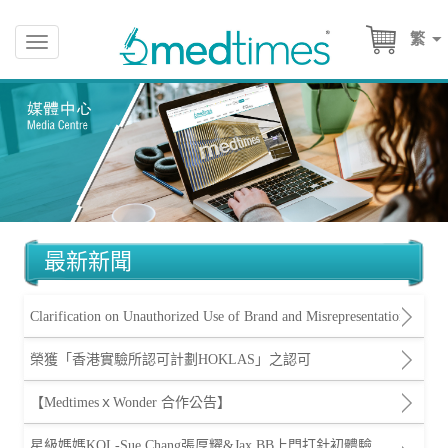
繁
Toggle
navigation
最新新聞
Clarification on Unauthorized Use of Brand and Misrepresentation
榮獲「香港實驗所認可計劃HOKLAS」之認可
【MedtimesｘWonder 合作公告】
星級媽媽KOL-Sue Chang張厚耀&Jax BB上門打針初體驗