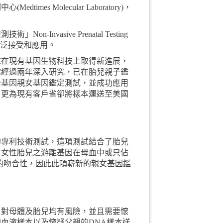
s Molecular Laboratory)，
Invasive Prenatal Testing
廣泛接受和應用。
求在現有基因生物科技上取得新進展，
隊經過兩年深入研究，已在胎兒親子鑑
全基因親女基因鑑定測試，並成功應用
，更為現有客戶省卻將樣本運送至美國
的專利技術測試，這項測試結合了胎兒
，女性胎兒之游離基因在母血中或只佔
的吻合性，因此此項嶄新的親女基因鑑
，對母體及胎兒均有風險，並且需要懷
的血液樣本以及懷疑父親的DNA樣本送