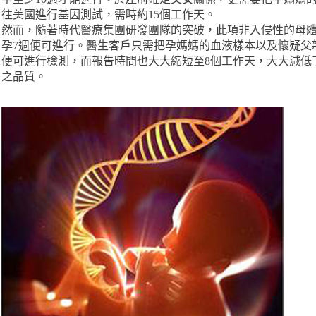
往美國進行基因測試，需時約15個工作天。
然而，隨著時代醫療集團研發團隊的突破，此項非入侵性的母
孕7週便可進行。醫生客戶只需把孕媽媽的血液樣本以及懷疑父
便可進行檢測，而報告時間也大大縮短至8個工作天，大大減低
之品質。