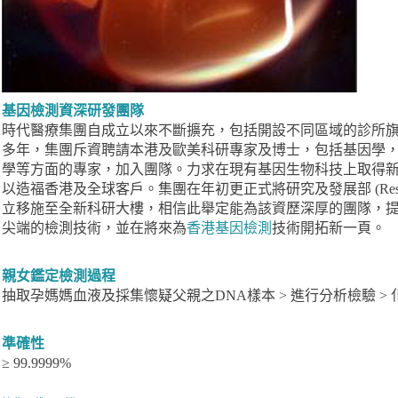
基因檢測資深研發團隊
時代醫療集團自成立以來不斷擴充，包括開設不同區域的診所
多年，集團斥資聘請本港及歐美科研專家及博士，包括基因學
學等方面的專家，加入團隊。力求在現有基因生物科技上取得
以造福香港及全球客戶。集團在年初更正式將研究及發展部 (Research and 
立移施至全新科研大樓，相信此舉定能為該資歷深厚的團隊，
尖端的檢測技術，並在將來為
香港基因檢測
技術開拓新一頁。
親女鑑定檢測過程
抽取孕媽媽血液及採集懷疑父親之DNA樣本 > 進行分析檢驗 >
準確性
≥ 99.9999%