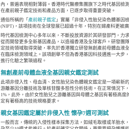
內，普遍表現相對薄弱。香港時代醫療集團旗下之時代基因檢測中心(Medtime
在產前親子鑑定技術和產品方面，已逐步取得重要突破。
通俗所稱的「
產前親子鑑定
」實屬「非侵入性胎兒染色體基因檢測技術」Non-
(NIPT)，該項技術在全球發展已超過十年，特別在婦產科更被
時代基因檢測中心多年以來，不斷投放資源於其研發部門，力
從而開發更多全新基因產品，以造福香港及全球客戶。研發團
定技術領域取得突破，率先於香港獨立研發無創產前母體血液
在臨床檢測領域上。該項創舉不但為香港基因科技邁進一大步
進行化驗之繁瑣過程。
無創產前母體血液全基因親女鑑定測試
此項非侵入性、母血清、女性胎兒染色體親女鑑定是一項嶄新
游離基因分離技術及單核苷酸多態性分析技術。在正常情況下
1%，此外，由於女性胎兒之游離基因與母體之基因有著極高度
定有著極高的技術規格要求。
親女基因鑑定屬於非侵入性 懷孕7週可測試
一般而言，傳統的入侵性樣本採集方法，如絨毛取樣或羊胎水
孕至少10週才能進行。於產前確定父女關係，更需要把孕媽媽