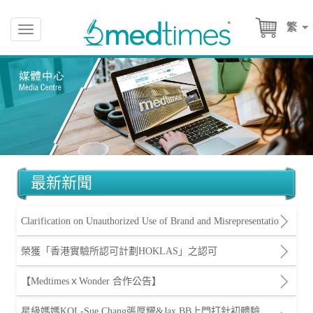
繁
Toggle
navigation
最新新聞
Clarification on Unauthorized Use of Brand and Misrepresentation
榮獲「香港實驗所認可計劃HOKLAS」之認可
【MedtimesｘWonder 合作公告】
星級媽媽KOL-Sue Chang張厚耀&Jax BB上門打針初體驗