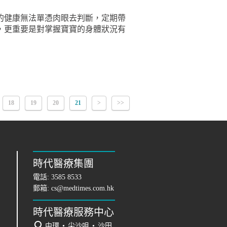
的健康無法單憑肉眼去判斷，定期帶
，更重要是對掌握寶寶的身體狀況有
18
19
20
21
>
>>
時代醫療集團
電話:
3585 8533
郵箱:
cs@medtimes.com.hk
時代醫療服務中心
中環
•
尖沙咀
•
沙田