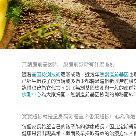
無創產前基因與一般產前診斷有什麽區別
隨着
基因檢測技術
逐漸成熟，近幾年
無創產前基因
也
已經生過孩子的寶媽或多過少都聽過這個新興產前檢查
詠琪也曾為它代言。到底無創基因檢測與一般的產前
檢測中心
為大家揭開，無創產前基因檢測的神秘面紗
寶寶體檢就是量身高測體重？香港體檢中心為你道
每個家長希望自己的孩子能夠健康成長，因此定期帶
健康是否出現異常，繼而及早採取有效的治療方法。