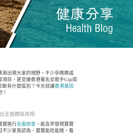
逐漸出現大家的視野，不少孕媽媽或
項目，甚至連香港著名女歌手Gigi梁
診斷有什麼區別？今天就讓
香港基因
吧！
出全面體檢真相
寶寶進行
全面檢查
，能及早發現寶寶
但不少家長認為，寶寶能吃能睡，看