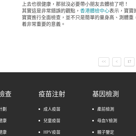
上去也很健康，那就沒必要帶小朋友去體檢了吧！
其實這是非常錯誤的觀點，
香港體檢中心
表示，寶寶
寶寶進行全面檢查，並不只是簡單的量身高、測體重
着非常重要的意義。
<<
<
17
檢查
疫苗注射
基因檢測
計劃
成人疫苗
產前檢測
健康
兒童疫苗
母血Y檢測
健康
HPV疫苗
親子鑒定