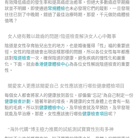
有效降低癌症的發生率和提高癌症治癒率。但絕大多數癌症早期癥
狀並不明顯，即使通過
常規體檢
也未必發現它們的蹤影，一旦發現
往往已到了中晚期，錯過了最佳治療時期。那麼，千元做防癌體檢
值嗎？
女人總有難以啟齒的問題?陰道檢查解決女人心中難事
陰道是女性孕育胎兒出生的地方，也是婚後獲得「性」福的重要途
徑。女性的陰道總會出現這樣那樣的問題，所以各位女性每年都應
該對
陰道檢查
一次，確保陰道的健康，避免疾病的慢性化和嚴重
化。下面，就由
香港健康體檢中心
為各位女性解說陰道檢查的重要
性。
關愛家人更應該關愛自己 女性應該進行哪些健康體檢項目
每個女人都會將家人的健康放到首位，卻偏偏“忘記”為自己制定一份
健康檢查計劃
。隨著年齡的增長，再健康的女性身體上也會有一點
點的毛病。所以到
健康體檢中心
，及早檢查就及早預防，及早發現
就能及早治療。那麽，女性應該進行哪些
健康檢查項目
呢？
“海外代購”博主極力推薦的試紙測試寶寶性別有多神