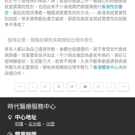
對於不少准爸媽們來說，除了寶寶的健康之外，最關心的問題應該
就是寶寶的性別，也因此有不少准爸媽們都選擇進行
香港性別鑒
定
。最近民間流傳着一種猜測寶寶性別的方法——尿液測試寶寶性
別試紙。很多寶媽都此產生疑惑，那麼到底尿液測試寶寶性別試紙
準不準呢？
值得註意：現階段哪些疾病開始出現年輕化
很多人都以為自己還很年輕，身體也挺健康的，就不會受到什麽疾
病困擾。但事實卻並非如此，不少過去被認為是老年病的，現在已
經明顯提前。生活壓力大、飲食不規律，久坐不動等都是誘發疾病
年輕化的主要原因。哪些疾病開始出現年輕化？
香港體檢中心
為你
詳細分析。
<<
<
17
18
19
20
21
>
>>
時代醫療服務中心
中心地址
中環
•
尖沙咀
•
沙田
營業時間