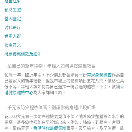
疫苗注射
預防生蛇
基因鉴定
时代医疗
适用人群
检查意义
機票優惠條款及細則
給自己的新年禮物，年輕人如何選擇體檢項目
忙碌一年，臨近年關，不少朋友都會購買一份
常規身體檢查
作為自
己或家人的新年禮物。但是市場上的體檢項目五花八門，價格也高
低不等，年輕人該如何為自己選擇一份合適的體檢。下面，就讓
香
港健康體檢中心
為大家詳細介紹。
千元做防癌體檢值嗎？別讓你的身體出現紅燈
花3000大元做一次防癌體檢究竟值不值？隨着癌症整體診治水平的
提高，很多癌症都能在早診斷出來，例如：肺癌、乳腺癌、宮頸
癌、胃癌等等。
香港時代醫療集團
表示，及早檢查，及早治療，能