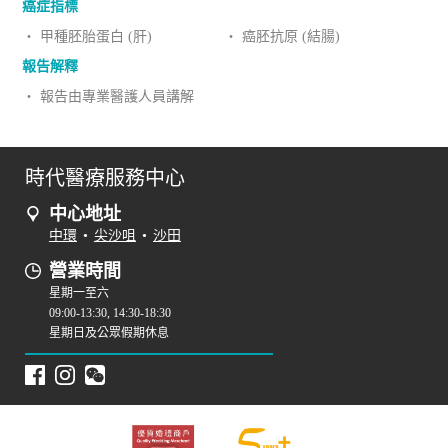
癌症指標
‧ 甲種胚胎蛋白 (肝)
‧ 癌胚抗原 (結腸)
報告解釋
‧ 報告由專業醫護人員講解
時代醫療服務中心
中心地址
中環
•
尖沙咀
•
沙田
營業時間
星期一至六
09:00-13:30, 14:30-18:30
星期日及公眾假期休息