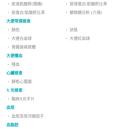
‧ 尿液肌酸酐(隨機)
‧ 尿球蛋白/肌酸酐比率
‧ 尿蛋白/肌酸酐比率
‧ 顯微鏡分析 (六項)
大便常規檢查
‧ 顏色
‧ 狀態
‧ 大便白血球
‧ 大便紅血球
‧ 胃腸道病原體
大便隱血
‧ 隱血
心臟檢查
‧ 靜態心電圖
X 光檢查
‧ 胸肺X光平片
血型
‧ 血型及恆河猴因子
血脂肪