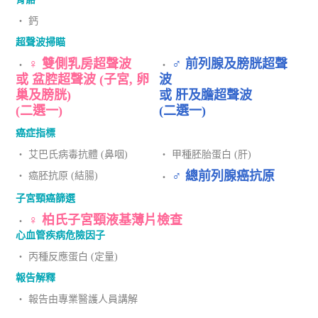
‧ 鈣
超聲波掃瞄
♀ 雙側乳房超聲波
♂ 前列腺及膀胱超聲
‧
‧
或 盆腔超聲波 (子宮, 卵
波
巢及膀胱)
或 肝及膽超聲波
(二選一)
(二選一)
癌症指標
‧ 艾巴氏病毒抗體 (鼻咽)
‧ 甲種胚胎蛋白 (肝)
♂ 總前列腺癌抗原
‧ 癌胚抗原 (結腸)
‧
子宮頸癌篩選
♀ 柏氏子宮頸液基薄片檢查
‧
心血管疾病危險因子
‧ 丙種反應蛋白 (定量)
報告解釋
‧ 報告由專業醫護人員講解