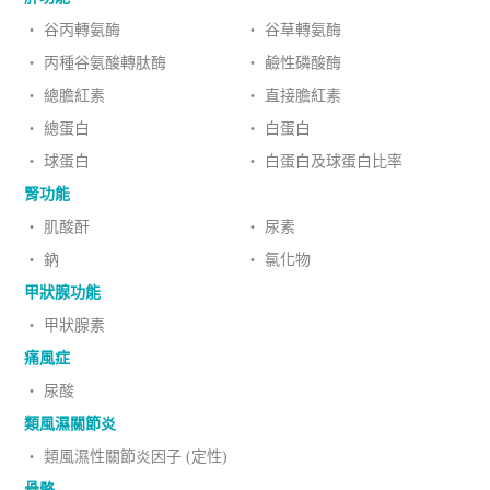
‧ 谷丙轉氨酶
‧ 谷草轉氨酶
‧ 丙種谷氨酸轉肽酶
‧ 鹼性磷酸酶
‧ 總膽紅素
‧ 直接膽紅素
‧ 總蛋白
‧ 白蛋白
‧ 球蛋白
‧ 白蛋白及球蛋白比率
腎功能
‧ 肌酸酐
‧ 尿素
‧ 鈉
‧ 氯化物
甲狀腺功能
‧ 甲狀腺素
痛風症
‧ 尿酸
類風濕關節炎
‧ 類風濕性關節炎因子 (定性)
骨骼